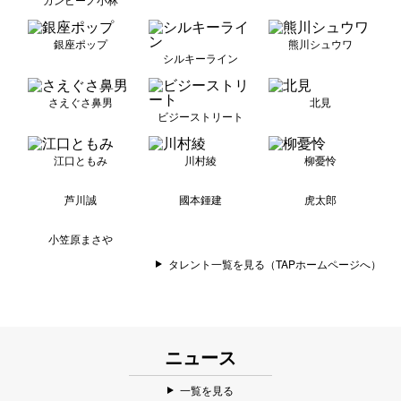
銀座ポップ
熊川シュウワ
シルキーライン
さえぐさ鼻男
北見
ビジーストリート
江口ともみ
川村綾
柳憂怜
芦川誠
國本鍾建
虎太郎
小笠原まさや
タレント一覧を見る（TAPホームページへ）
ニュース
一覧を見る