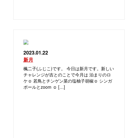
2023.01.22
新月
楓二子(ふじこ)です。 今日は新月です。新しい
チャレンジが吉とのことで今月は 泊まりのロ
ケ☺️ 若鳥とチンゲン菜の塩柚子胡椒☺️ シンガ
ポールとzoom ☺️ […]