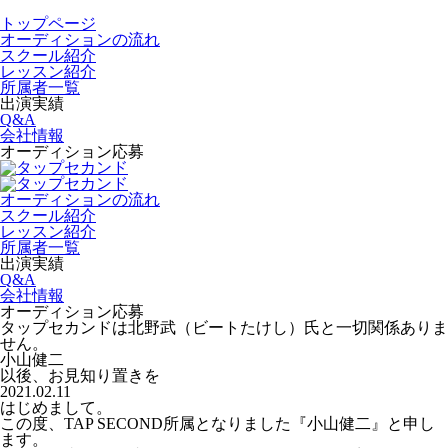
トップページ
オーディションの流れ
スクール紹介
レッスン紹介
所属者一覧
出演実績
Q&A
会社情報
オーディション応募
オーディションの流れ
スクール紹介
レッスン紹介
所属者一覧
出演実績
Q&A
会社情報
オーディション応募
タップセカンドは北野武（ビートたけし）氏と一切関係ありま
せん。
小山健二
以後、お見知り置きを
2021.02.11
はじめまして。
この度、TAP SECOND所属となりました『小山健二』と申し
ます。