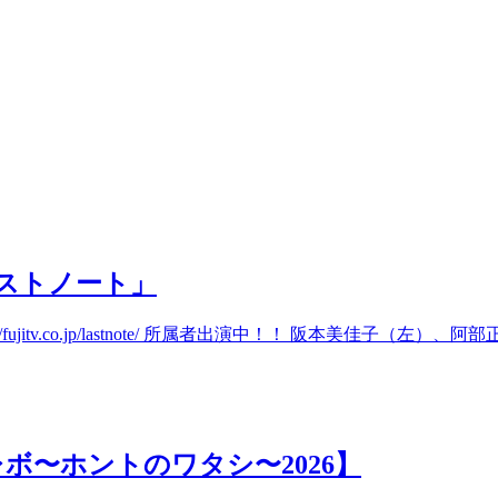
ストノート」
itv.co.jp/lastnote/ 所属者出演中！！ 阪本美佳子（左）、阿
ボ〜ホントのワタシ〜2026】