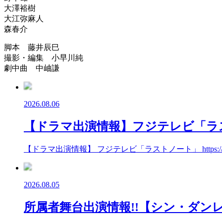
大澤裕樹
大江弥麻人
森春介
脚本 藤井辰巳
撮影・編集 小早川純
劇中曲 中岫謙
2026.08.06
【ドラマ出演情報】フジテレビ「ラ
【ドラマ出演情報】 フジテレビ「ラストノート」 https://fuj
2026.08.05
所属者舞台出演情報!!【シン・ダンレ