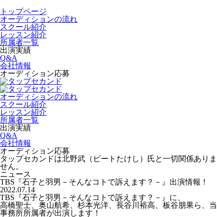
トップページ
オーディションの流れ
スクール紹介
レッスン紹介
所属者一覧
出演実績
Q&A
会社情報
オーディション応募
オーディションの流れ
スクール紹介
レッスン紹介
所属者一覧
出演実績
Q&A
会社情報
オーディション応募
タップセカンドは北野武（ビートたけし）氏と一切関係ありま
せん。
ニュース
TBS『石子と羽男－そんなコトで訴えます？－』出演情報！
2022.07.14
TBS『石子と羽男－そんなコトで訴えます？－』に、
高橋聖士、奥山航希、杉本光洋、長谷川裕高、板谷朋果ら、当
事務所所属者が出演します！