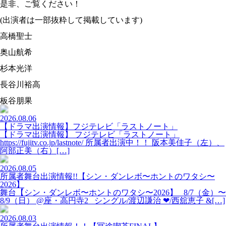
是非、ご覧ください！
(出演者は一部抜粋して掲載しています)
高橋聖士
奥山航希
杉本光洋
長谷川裕高
板谷朋果
2026.08.06
【ドラマ出演情報】フジテレビ「ラストノート」
【ドラマ出演情報】 フジテレビ「ラストノート」
https://fujitv.co.jp/lastnote/ 所属者出演中！！ 阪本美佳子（左）、
阿部正美（右）[…]
2026.08.05
所属者舞台出演情報!!【シン・ダンレボ〜ホントのワタシ〜
2026】
舞台【シン・ダンレボ〜ホントのワタシ〜2026】 8/7（金）〜
8/9（日） @座・高円寺2 シングル/渡辺謙治 ❤︎/西舘恵子 &[…]
2026.08.03