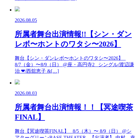
2026.08.05
所属者舞台出演情報!!【シン・ダン
レボ〜ホントのワタシ〜2026】
舞台【シン・ダンレボ〜ホントのワタシ〜2026】
8/7（金）〜8/9（日） @座・高円寺2 シングル/渡辺謙
治 ❤︎/西舘恵子 &[…]
2026.08.03
所属者舞台出演情報！！【冥途喫茶
FINAL】
舞台【冥途喫茶FINAL】 8/5（木）〜 8/9（日） @シ
アターグリーンBASE THEATER 【出演者】 中村 幸