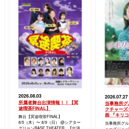
2026.08.03
2026.07.27
所属者舞台出演情報！！【冥
当事務所グ
途喫茶FINAL】
クチャーズ
画 『キリ
舞台【冥途喫茶FINAL】
8/5（木）〜 8/9（日） @シアター
当事務所グル
グリーンBASE THEATER 【出演
ャーズジャパ