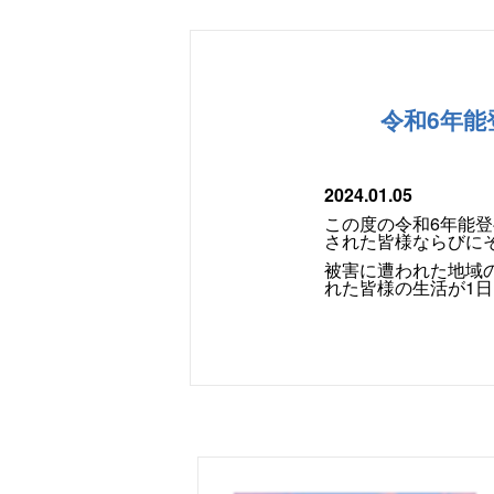
令和6年
2024.01.05
この度の令和
6
年能登
された皆様ならびに
被害に遭われた地域
れた皆様の生活が
1
日