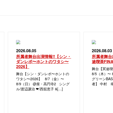
2026.08.05
2026.08.03
所属者舞台出演情報!!【シン・
所属者舞台
ダンレボ〜ホントのワタシ〜
途喫茶FIN
2026】
舞台【冥途喫
舞台【シン・ダンレボ〜ホントの
8/5（木）〜
ワタシ〜2026】 8/7（金）〜
グリーンBAS
8/9（日） @座・高円寺2 シング
者】 中村 幸
ル/渡辺謙治 ❤︎/西舘恵子 &[…]