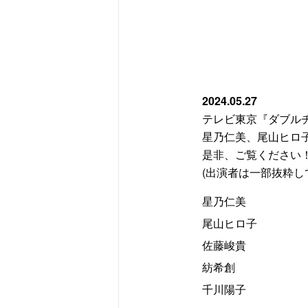
2024.05.27
テレビ東京『ダブル
星乃仁美、尾山ヒロ
是非、ご覧ください
(出演者は一部抜粋し
星乃仁美
尾山ヒロ子
佐藤峻貴
紡希創
千川陽子