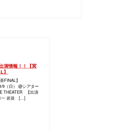
出演情報！！【冥
AL】
茶FINAL】
 8/9（日） @シアター
E THEATER 【出演
一 岩並 […]