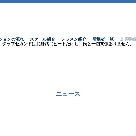
ションの流れ
スクール紹介
レッスン紹介
所属者一覧
出演実
タップセカンドは北野武（ビートたけし）氏と一切関係ありません。
ニュース