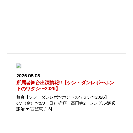
2026.08.05
所属者舞台出演情報!!【シン・ダンレボ〜ホン
トのワタシ〜2026】
舞台【シン・ダンレボ〜ホントのワタシ〜2026】
8/7（金）〜8/9（日） @座・高円寺2 シングル/渡辺
謙治 ❤︎/西舘恵子 &[…]