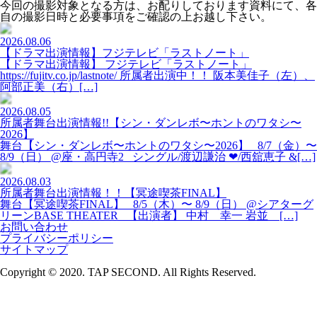
今回の撮影対象となる方は、お配りしております資料にて、各
自の撮影日時と必要事項をご確認の上お越し下さい。
2026.08.06
【ドラマ出演情報】フジテレビ「ラストノート」
【ドラマ出演情報】 フジテレビ「ラストノート」
https://fujitv.co.jp/lastnote/ 所属者出演中！！ 阪本美佳子（左）、
阿部正美（右）[…]
2026.08.05
所属者舞台出演情報!!【シン・ダンレボ〜ホントのワタシ〜
2026】
舞台【シン・ダンレボ〜ホントのワタシ〜2026】 8/7（金）〜
8/9（日） @座・高円寺2 シングル/渡辺謙治 ❤︎/西舘恵子 &[…]
2026.08.03
所属者舞台出演情報！！【冥途喫茶FINAL】
舞台【冥途喫茶FINAL】 8/5（木）〜 8/9（日） @シアターグ
リーンBASE THEATER 【出演者】 中村 幸一 岩並 […]
お問い合わせ
プライバシーポリシー
サイトマップ
Copyright © 2020. TAP SECOND. All Rights Reserved.