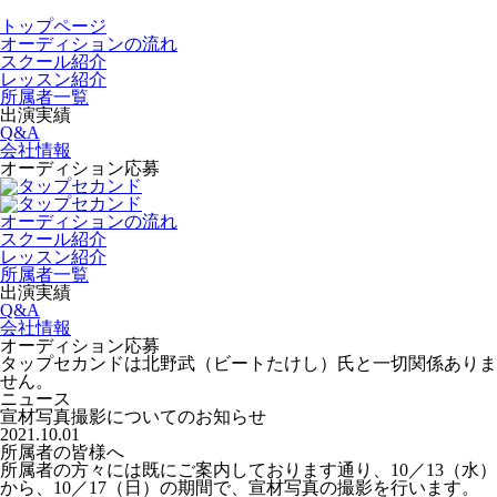
トップページ
オーディションの流れ
スクール紹介
レッスン紹介
所属者一覧
出演実績
Q&A
会社情報
オーディション応募
オーディションの流れ
スクール紹介
レッスン紹介
所属者一覧
出演実績
Q&A
会社情報
オーディション応募
タップセカンドは北野武（ビートたけし）氏と一切関係ありま
せん。
ニュース
宣材写真撮影についてのお知らせ
2021.10.01
所属者の皆様へ
所属者の方々には既にご案内しております通り、10／13（水）
から、10／17（日）の期間で、宣材写真の撮影を行います。