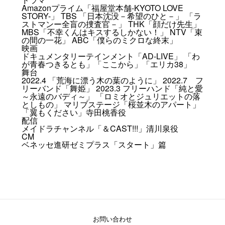
Amazonプライム「福屋堂本舗-KYOTO LOVE
STORY-」 TBS 「日本沈没－希望のひと－」 「ラ
ストマンー全盲の捜査官－」 THK「顔だけ先生」
MBS「不幸くんはキスするしかない！」 NTV「束
の間の一花」 ABC「僕らのミクロな終末」
映画
ドキュメンタリーテインメント「AD-LIVE」 「わ
が青春つきるとも」「ここから」「エリカ38」
舞台
2022.4 「荒海に漂う木の葉のように」 2022.7 フ
リーバンド「舞姫」 2023.3 フリーハンド「純と愛
～永遠のバディ～」 「ロミオとジュリエットの落
としもの」 マリブステージ「桜並木のアパート」
「翼もください」寺田桃香役
配信
メイドラチャンネル「＆CAST!!!」清川泉役
CM
ベネッセ進研ゼミプラス「スタート」篇
お問い合わせ