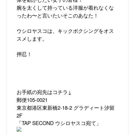
腕を太くして持っている洋服が着れなくな
ったわ〜と言いたいそこのあなた！
ウシロヤスコは、キックボクシングをオス
スメします。
押忍！
お手紙の宛先はコチラ
↓
郵便
105-0021
東京都港区東新橋
2-18-2
グラディート汐留
2F
「
TAP SECOND
ウシロヤスコ宛て」