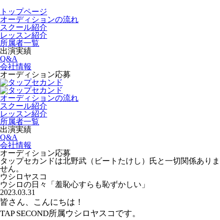
トップページ
オーディションの流れ
スクール紹介
レッスン紹介
所属者一覧
出演実績
Q&A
会社情報
オーディション応募
オーディションの流れ
スクール紹介
レッスン紹介
所属者一覧
出演実績
Q&A
会社情報
オーディション応募
タップセカンドは北野武（ビートたけし）氏と一切関係ありま
せん。
ウシロヤスコ
ウシロの日々「羞恥心すらも恥ずかしい」
2023.03.31
皆さん、こんにちは！
TAP SECOND
所属ウシロヤスコです。