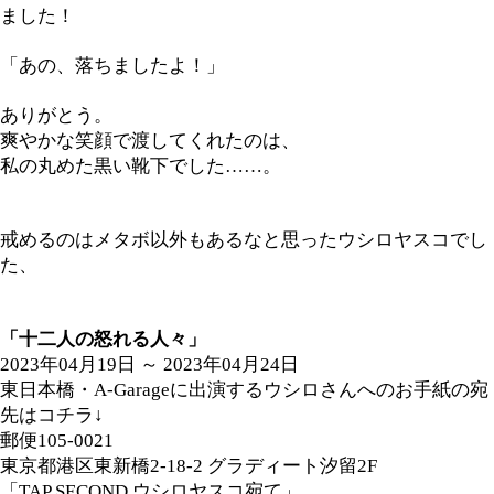
ました！
「あの、落ちましたよ！」
ありがとう。
爽やかな笑顔で渡してくれたのは、
私の丸めた黒い靴下でした
……
。
戒めるのはメタボ以外もあるなと思ったウシロヤスコでし
た、
「十二人の怒れる人々」
2023
年
04
月
19
日
～
2023
年
04
月
24
日
東日本橋・
A-Garage
に出演するウシロさんへのお手紙の宛
先はコチラ
↓
郵便
105-0021
東京都港区東新橋
2-18-2
グラディート汐留
2F
「
TAP SECOND
ウシロヤスコ宛て」