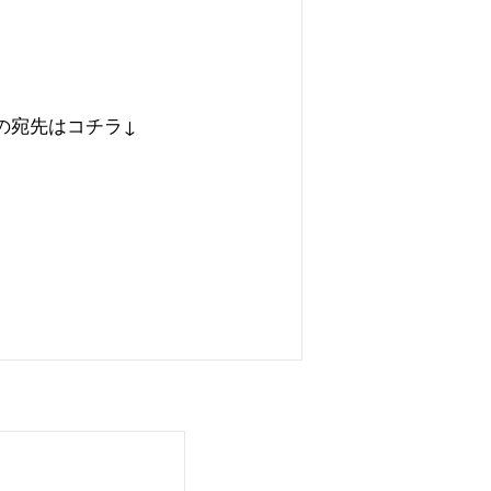
の宛先はコチラ
↓