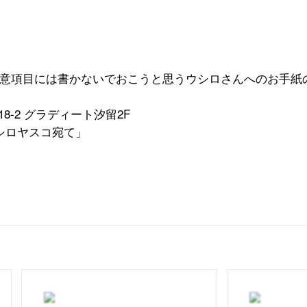
意項目には書かないでおこうと思うウシロさんへのお手紙
18-2
グラディート汐留
2F
シロヤスコ宛て」