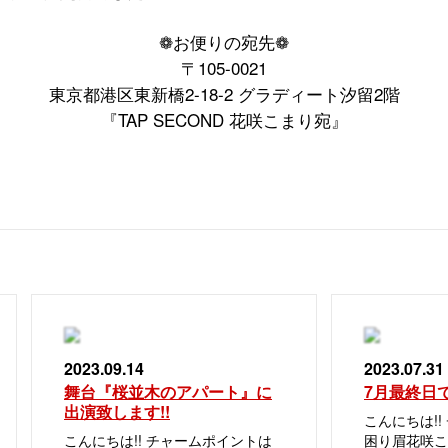
❁︎
お便りの宛先
❁︎
〒
105-0021
東京都港区東新橋
2-18-2
グラディート汐留
2
階
『
TAP SECOND
花咲こまり宛』
2023.09.14
2023.07.31
舞台『桜並木のアパート』に
7月最終日ですね
出演致します!!
こんにちは!
こんにちは!! チャームポイントは
困り眉花咲こま