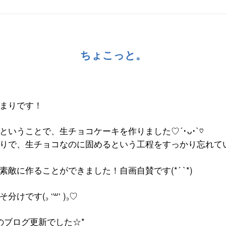
ちょこっと。
まりです！
ということで、生チョコケーキを作りました
♡´
･
ᴗ
･
`♡
りで、生チョコなのに固めるという工程をすっかり忘れて
敵に作ることができました！自画自賛です(*´ `*)
そ分けです
(
꜆
‘
‘ )
꜆
♡
꒳
のブログ更新でした
☆*