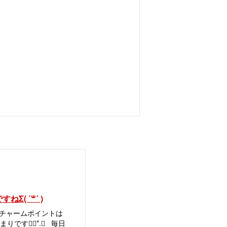
Σ( ˙꒳​˙ )
! チャームポイントは
りです❁⃘*.ﾟ 毎日