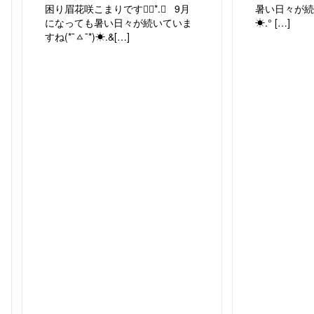
困り眉花咲こまりです❁⃘*.ﾟ 9月
暑い日々が続い
になっても暑い日々が続いていま
☀︎.° […]
すね(*¯ㅿ¯*)☀︎.&[…]