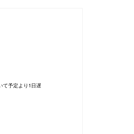
いて予定より
1
日遅