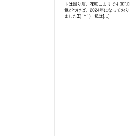
トは困り眉、花咲こまりです❁⃘*.ﾟ
気がつけば、2024年になっており
ましたΣ( ˙꒳​˙ ) 私は[…]