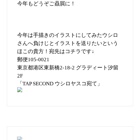
今年もどうぞご贔屓に！
今年は手描きのイラストにしてみたウシロ
さんへ負けじとイラストを送りたいという
ほこの貴方！宛先はコチラです
↓
郵便
105-0021
東京都港区東新橋
グラディート汐留
2-18-2
2F
「
ウシロヤスコ宛て」
TAP SECOND