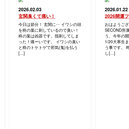
2026.02.03
2026.01.22
玄関臭くて痛い！
2026開運
今日は節分！ 玄関に‥ イワシの頭
おはようござ
を柊の葉に刺しているので臭い！
SECOND所
柊の葉は凶器です。指刺してしま
う、今年の開
った！痛ーいです。 イワシの臭い
1/20大寒
と柊のトケトゲで邪気(鬼)を払う
う事です。 
[…]
し[…]