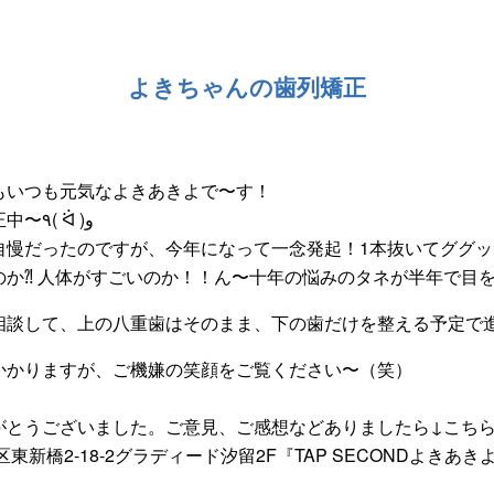
よきちゃんの歯列矯正
もいつも元気なよきあきよで〜す！
実は私、只今歯列矯正中〜٩( ᐛ )و
自慢だったのですが、今年になって一念発起！1本抜いてググッ
のか⁈ 人体がすごいのか！！ん〜十年の悩みのタネが半年で目
相談して、上の八重歯はそのまま、下の歯だけを整える予定で
かかりますが、ご機嫌の笑顔をご覧ください〜（笑）
がとうございました。ご意見、ご感想などありましたら↓こち
港区東新橋2-18-2グラディード汐留2F『TAP SECONDよきあき