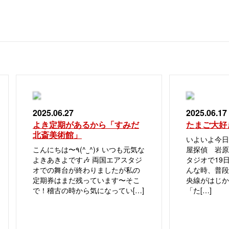
2025.06.27
2025.06.17
よき定期があるから「すみだ
たまご大好
北斎美術館」
いよいよ今日
こんにちは〜٩(^‿^)۶ いつも元気な
屋探偵 岩原
よきあきよです🎶 両国エアスタジ
タジオで19
オでの舞台が終わりましたが私の
んな時、普段
定期券はまだ残っています〜そこ
央線がはじか
で！稽古の時から気になってい[…]
「た[…]