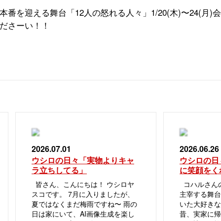
本番を迎える舞台「
12
人の怒れる人々」
1/20(
木
)
〜
24(
月
)
会
ださーい！！
2026.07.01
2026.06.26
ウシロの日々「実物よりキャ
ウシロの日
ラ立ちしてる」
に笑顔をく
皆さん、こんにちは！ ウシロヤ
コハルさんの
スコです。 7月に入りましたが、
主宰する舞台
夏ではなくまだ梅雨ですね〜 雨の
いた大好き
日は家にいて、AI画像生成を楽し
昔、実家に帰