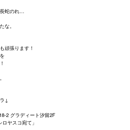
長蛇のれ
…
たな。
も頑張ります！
を
！
。
ラ
↓
18-2
グラディート汐留
2F
シロヤスコ宛て」