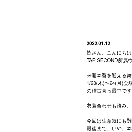
2022.01.12
皆さん、こんにちは
TAP SECOND
所属
来週本番を迎える舞
1/20(
木
)
〜
24(
月
)
会
の稽古真っ最中です
衣装合わせも済み、
今回は生意気にも難
最後まで、いや、本