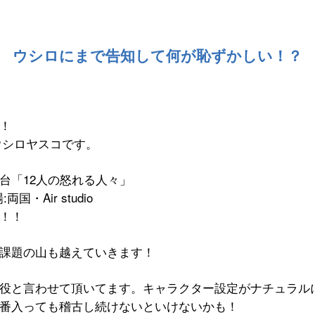
ウシロにまで告知して何が恥ずかしい！？
！
ウシロヤスコです。
台「
12
人の怒れる人々」
場
:
両国・
Air studio
！！
課題の山も越えていきます！
役と言わせて頂いてます。キャラクター設定がナチュラル
番入っても稽古し続けないといけないかも！